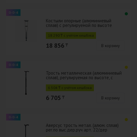
0-0-4
Костыли опорные (алюминиевый
сплав) с регулируемой по высоте
ножкой для взрослых устройством
против скольжения арт.19(753)Т
18 290 ₸ с учётом кешбэка
18 856
₸
В корзину
0-0-4
Трость металлическая (алюминиевый
сплав), регулируемая по высоте, с
устройством против скольжения, с
ручкой типа "Клюка" (хомут) арт.22У/К
6 504 ₸ с учётом кешбэка
6 705
₸
В корзину
0-0-4
Аверсус трость метал. (алюм. сплав)
рег.по выс.дер.руч арт. 22/дер