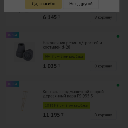
Да, спасибо
Нет, другой
5 961 ₸ с учётом кешбэка
6 145
₸
В корзину
0-0-4
Наконечник резин д/тростей и
костылей d-28
994 ₸ с учётом кешбэка
1 025
₸
В корзину
0-0-4
Костыль с подмышечной опорой
деревянный пара FS 935 S
10 859 ₸ с учётом кешбэка
11 195
₸
В корзину