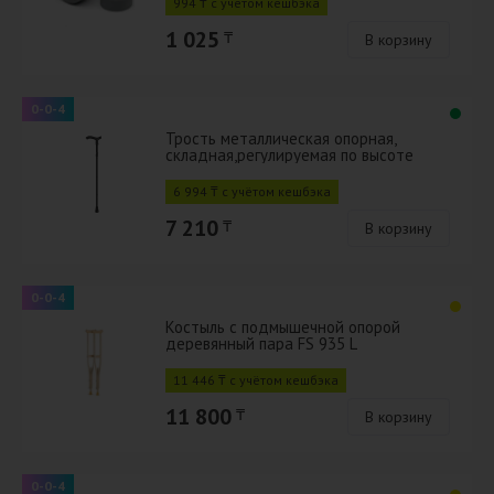
994 ₸ с учётом кешбэка
1 025
₸
В корзину
0-0-4
Трость металлическая опорная,
складная,регулируемая по высоте
арт.22С
6 994 ₸ с учётом кешбэка
7 210
₸
В корзину
0-0-4
Костыль с подмышечной опорой
деревянный пара FS 935 L
11 446 ₸ с учётом кешбэка
11 800
₸
В корзину
0-0-4