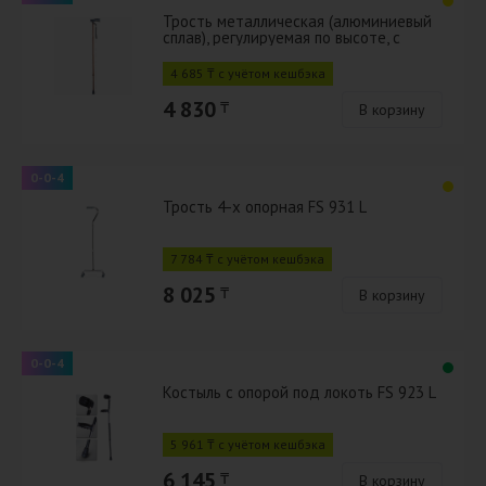
Трость металлическая (алюминиевый
сплав), регулируемая по высоте, с
ручкой типа "Клюка" арт. 22/К
4 685 ₸ с учётом кешбэка
4 830
₸
В корзину
0-0-4
Трость 4-х опорная FS 931 L
7 784 ₸ с учётом кешбэка
8 025
₸
В корзину
0-0-4
Костыль с опорой под локоть FS 923 L
5 961 ₸ с учётом кешбэка
6 145
₸
В корзину