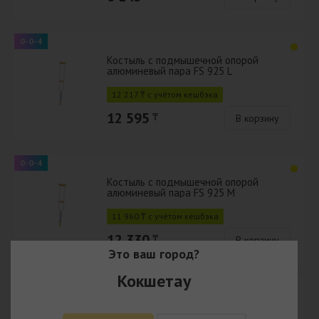
0-0-4
Костыль с подмышечной опорой
алюминевый пара FS 925 L
12 217 ₸ с учётом кешбэка
12 595
₸
В корзину
0-0-4
Костыль с подмышечной опорой
алюминевый пара FS 925 M
11 960 ₸ с учётом кешбэка
12 330
₸
В корзину
Это ваш город?
Кокшетау
0-0-4
Костыль с опорой под локоть FS 933 L