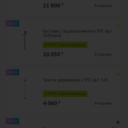
11 800
₸
В корзину
0-0-4
Костыли с подлокотником и УПС арт.
26У(пара)
9 748 ₸ с учётом кешбэка
10 050
₸
В корзину
0-0-4
Трость деревянная с УПС арт. 529
3 938 ₸ с учётом кешбэка
4 060
₸
В корзину
0-0-4