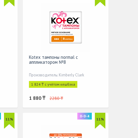
Kotex тампоны normal с
аппликатором №8
Производитель: Kimberly Clark
1 824 ₸ с учётом кешбэка
1 880 ₸
2280 ₸
0-0-4
11%
11%