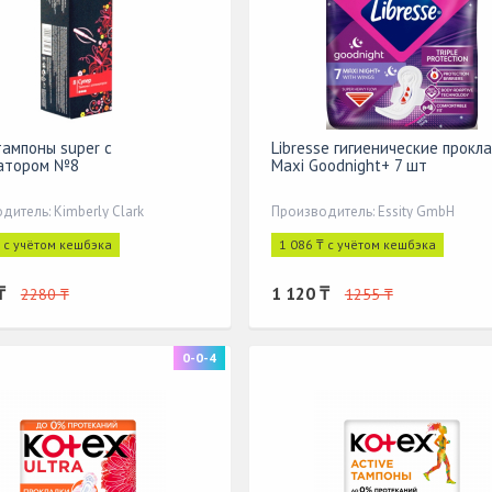
тампоны super с
Libresse гигиенические прокл
атором №8
Maxi Goodnight+ 7 шт
дитель: Kimberly Clark
Производитель: Essity GmbH
₸ с учётом кешбэка
1 086 ₸ с учётом кешбэка
₸
1 120 ₸
2280 ₸
1255 ₸
0-0-4