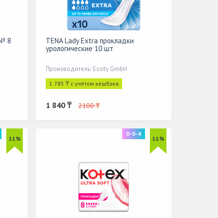
 № 8
TENA Lady Extra прокладки
урологические 10 шт
Производитель: Essity GmbH
1 785 ₸ с учётом кешбэка
1 840 ₸
2100 ₸
0-0-4
11%
11%