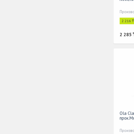
Произво
2 216 
2 285 
Ola Cla
прок.Мя
Произво