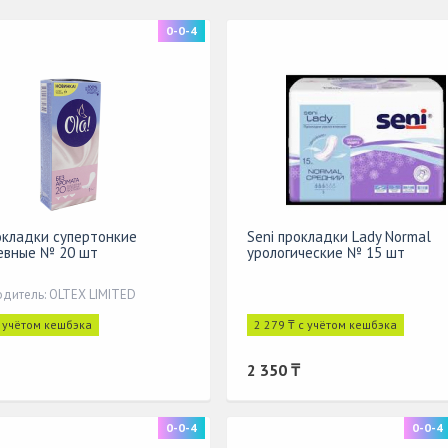
0-0-4
окладки супертонкие
Seni прокладки Lady Normal
евные № 20 шт
урологические № 15 шт
дитель: OLTEX LIMITED
с учётом кешбэка
2 279 ₸ с учётом кешбэка
2 350 ₸
0-0-4
0-0-4