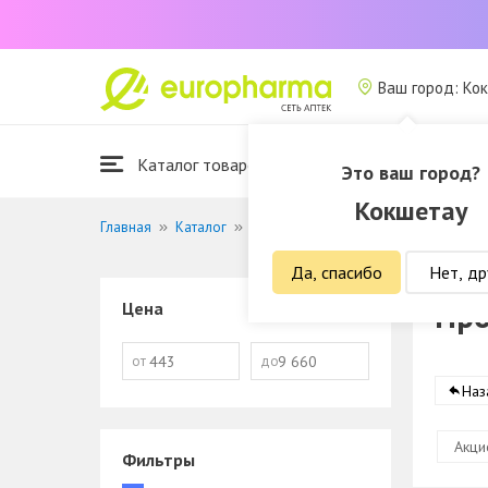
Ваш город: Ко
Каталог товаров
Это ваш город?
Кокшетау
Главная
Каталог
Женская гигиена
Прокладки и та
Да, спасибо
Нет, др
Про
Цена
от
до
Наз
Акци
Фильтры