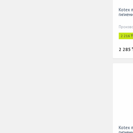
Kotex 
гигиен
Произво
2 216 
2 285 
Kotex 
гигиен