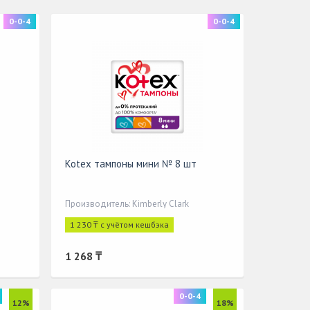
0-0-4
0-0-4
Kotex тампоны мини № 8 шт
Производитель: Kimberly Clark
1 230 ₸ с учётом кешбэка
1 268 ₸
0-0-4
12%
18%