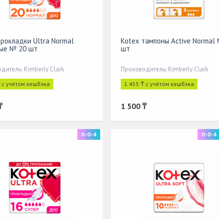
прокладки Ultra Normal
Kotex тампоны Active Normal
ые № 20 шт
шт
дитель: Kimberly Clark
Производитель: Kimberly Clark
₸ с учётом кешбэка
1 455 ₸ с учётом кешбэка
₸
1 500 ₸
0-0-4
0-0-4