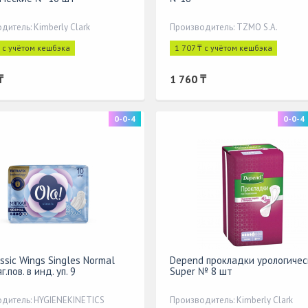
дитель: Kimberly Clark
Производитель: TZMO S.A.
₸ с учётом кешбэка
1 707 ₸ с учётом кешбэка
₸
1 760 ₸
0-0-4
0-0-4
ssic Wings Singles Normal
Depend прокладки урологичес
г.пов. в инд. уп. 9
Super № 8 шт
дитель: HYGIENEKINETICS
Производитель: Kimberly Clark