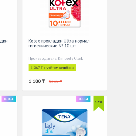
адки
Kotex прокладки Ultra нормал
гигиенические № 10 шт
Производитель: Kimberly Clark
1 067 ₸ с учётом кешбэка
1 100 ₸
1235 ₸
0-0-4
0-0-4
12%