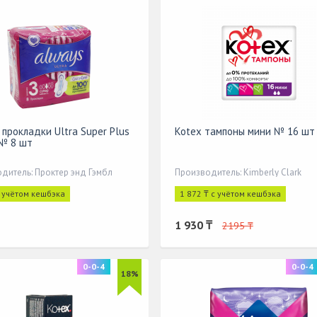
 прокладки Ultra Super Plus
Kotex тампоны мини № 16 шт
 № 8 шт
дитель: Проктер энд Гэмбл
Производитель: Kimberly Clark
с учётом кешбэка
1 872 ₸ с учётом кешбэка
1 930 ₸
2195 ₸
0-0-4
0-0-4
18%