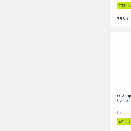
733 ₸ 
756 ₸
OLA! п
Супер 
Произво
601 ₸ 