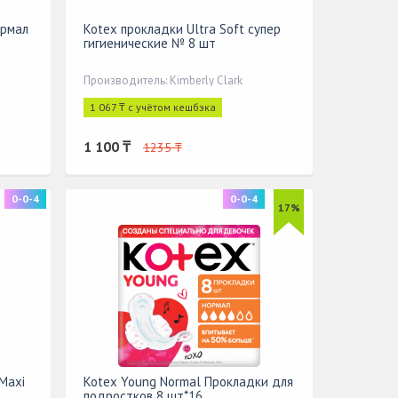
ормал
Kotex прокладки Ultra Soft супер
гигиенические № 8 шт
Производитель: Kimberly Clark
1 067 ₸ с учётом кешбэка
1 100 ₸
1235 ₸
0-0-4
0-0-4
17%
 Maxi
Kotex Young Normal Прокладки для
подростков 8 шт*16