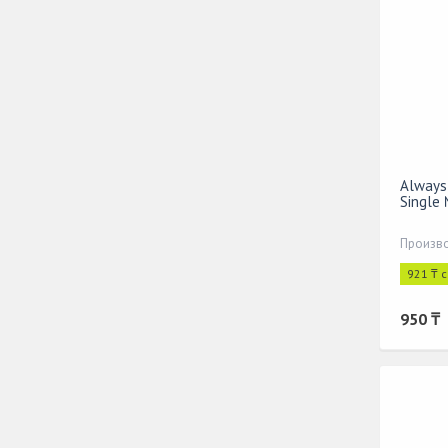
Always
Single
Произво
921 ₸ 
950 ₸