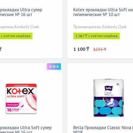
прокладки Ultra супер
Kotex прокладки Ultra Soft н
ические № 16 шт
гигиенические № 10 шт
дитель: Kimberly Clark
Производитель: Kimberly Clark
₸ с учётом кешбэка
1 067 ₸ с учётом кешбэка
1 100 ₸
₸
1235 ₸
0-0-4
прокладки Ultra Soft супер
Bella Прокладки Classic Nova
ические № 16 шт
№18