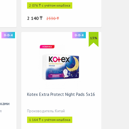
2 076 ₸ с учётом кешбэка
2 140 ₸
2330 ₸
0-0-4
0-0-4
13%
Kotex Extra Protect Night Pads 5х16
шками
л
Производитель: Китай
1 164 ₸ с учётом кешбэка