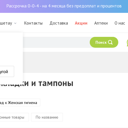
Рассрочка 0-0-4 - на 4 месяца без предоплат и процентов
кшетау
Контакты
Доставка
Акции
Аптеки
О нас
Поиск
мпоны
угой
кладки и тампоны
ад к Женская гигиена
онные товары
По названию