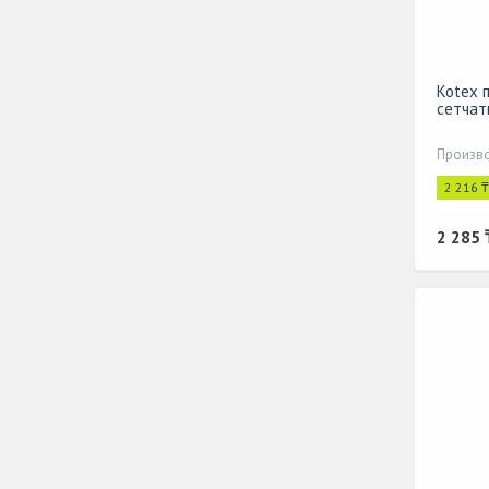
Kotex 
сетчат
Произво
2 216 
2 285 