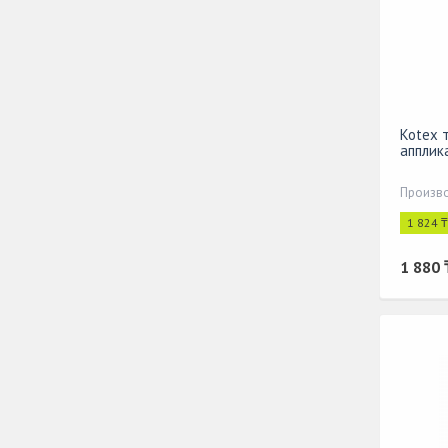
Kotex 
апплик
Произво
1 824 
1 880 